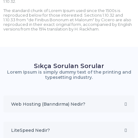
1.10.32.
The standard chunk of Lorem Ipsum used since the 1500s is
reproduced below for those interested. Sections 1.10.32 and
1.10.33 from "de Finibus Bonorum et Malorum" by Cicero are also
reproduced in their exact original form, accompanied by English
versions from the 1914 translation by H. Rackham.
Sıkça Sorulan Sorular
Lorem Ipsum is simply dummy text of the printing and
typesetting industry.
Web Hosting (Barındırma) Nedir?
LiteSpeed Nedir?