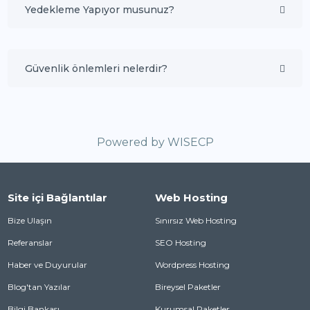
Yedekleme Yapıyor musunuz?
Güvenlik önlemleri nelerdir?
Powered by
WISECP
Site içi Bağlantılar
Web Hosting
Bize Ulaşın
Sınırsız Web Hosting
Referanslar
SEO Hosting
Haber ve Duyurular
Wordpress Hosting
Blog'tan Yazılar
Bireysel Paketler
Bilgi Bankası
Kurumsal Paketler