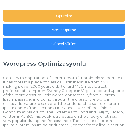
Optimize
%99.9 Uptime
Güncel Sürüm
Wordpress Optimizasyonlu
Contrary to popular belief, Lorem Ipsum is not simply random text.
It has roots in a piece of classical Latin literature from 45 BC,
making it over 2000 years old. Richard McClintock, a Latin
professor at Hampden-Sydney College in Virginia, looked up one
of the more obscure Latin words, consectetur, from a Lorem
Ipsum passage, and going through the cites of the word in
classical literature, discovered the undoubtable source. Lorem
Ipsum comes from sections 1.10.32 and 1.10.33 of "de Finibus
Bonorum et Malorum" (The Extremes of Good and Evil) by Cicero,
written in 45 BC. This book is a treatise on the theory of ethics,
very popular during the Renaissance. The first line of Lorem
Ipsum, "Lorem ipsum dolor sit amet..", comes from a line in section