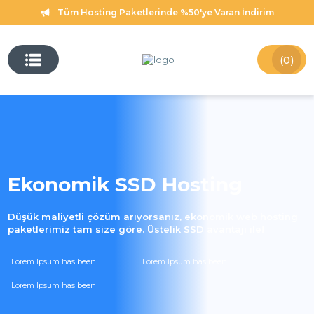
Tüm Hosting Paketlerinde %50'ye Varan İndirim
(0)
Ekonomik SSD Hosting
Düşük maliyetli çözüm arıyorsanız, ekonomik web hosting
paketlerimiz tam size göre. Üstelik SSD avantajı ile!
Lorem Ipsum has been
Lorem Ipsum has been
Lorem Ipsum has been