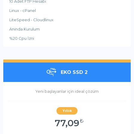
10 Adet FTP Hesabı
Linux - cPanel
LiteSpeed - Cloudlinux
Anında Kurulum
%20 Cpu İzni
EKO SSD 2
Yeni başlayanlar için ideal çözüm
Yıllık
77,09
₺