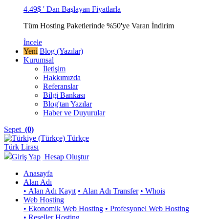
4.49$ ' Dan Başlayan Fiyatlarla
Tüm Hosting Paketlerinde %50'ye Varan İndirim
İncele
Yeni
Blog (Yazılar)
Kurumsal
İletişim
Hakkımızda
Referanslar
Bilgi Bankası
Blog'tan Yazılar
Haber ve Duyurular
Sepet
(0)
Türkçe
Türk Lirası
Giriş Yap
Hesap Oluştur
Anasayfa
Alan Adı
• Alan Adı Kayıt
• Alan Adı Transfer
• Whois
Web Hosting
• Ekonomik Web Hosting
• Profesyonel Web Hosting
• Reseller Hosting