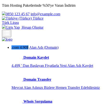
Tüm Hosting Paketlerinde %50'ye Varan İndirim
0850 123 45 67
info@example.com
Türkçe
Türk Lirası
Giriş Yap
Hesap Oluştur
.com 4.90$
Alan Adı (Domain)
Domain Kaydet
4.49$ ' Dan Başlayan Fiyatlarla Yeni Alan Adı Kaydet
Domain Transfer
Mevcut Alan Adınızı Bizlere Hemen Transfer Edebilirsiniz
Whois Sorgulama