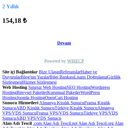
2 Yıllık
154,18 ₺
Devam
Powered by
WISECP
Site içi Bağlantılar
Bize Ulaşın
Referanslar
Haber ve
Duyurular
Blog'tan Yazılar
Bilgi Bankası
Lisans Doğrulama
Gizlilik
Sözleşmesi
Hizmet Sözleşmesi
Web Hosting
Sınırsız Web Hosting
SEO Hosting
Wordpress
Hosting
Bireysel Paketler
Kurumsal Paketler
WordPress
Hosting
Joomla Hosting
OpenCart Hosting
Sunucu Hizmetleri
Almanya Kiralık Sunucu
Fransa Kiralık
Sunucu
ABD Kiralık Sunucu
Türkiye Kiralık Sunucu
Almanya
VPS/VDS Sunucu
Fransa VPS/VDS Sunucu
Türkiye VPS/VDS
Sunucu
ABD VPS/VDS Sunucu
Alan Adı Tescil
.com Alan Adı Tescil
.net Alan Adı Tescil
.org Alan