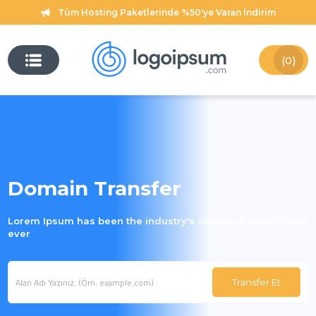
Tüm Hosting Paketlerinde %50'ye Varan İndirim
(0)
Domain Transfer
Lorem Ipsum has been the industry's standard dummy text
ever
Transfer Et