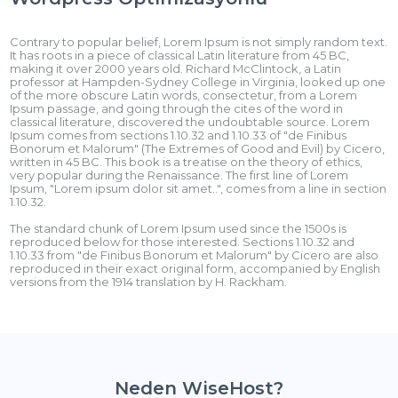
Contrary to popular belief, Lorem Ipsum is not simply random text.
It has roots in a piece of classical Latin literature from 45 BC,
making it over 2000 years old. Richard McClintock, a Latin
professor at Hampden-Sydney College in Virginia, looked up one
of the more obscure Latin words, consectetur, from a Lorem
Ipsum passage, and going through the cites of the word in
classical literature, discovered the undoubtable source. Lorem
Ipsum comes from sections 1.10.32 and 1.10.33 of "de Finibus
Bonorum et Malorum" (The Extremes of Good and Evil) by Cicero,
written in 45 BC. This book is a treatise on the theory of ethics,
very popular during the Renaissance. The first line of Lorem
Ipsum, "Lorem ipsum dolor sit amet..", comes from a line in section
1.10.32.
The standard chunk of Lorem Ipsum used since the 1500s is
reproduced below for those interested. Sections 1.10.32 and
1.10.33 from "de Finibus Bonorum et Malorum" by Cicero are also
reproduced in their exact original form, accompanied by English
versions from the 1914 translation by H. Rackham.
Neden WiseHost?