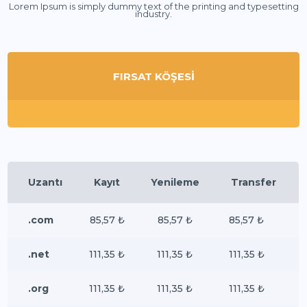
Lorem Ipsum is simply dummy text of the printing and typesetting
industry.
FIRSAT KÖŞESİ
Uzantı
Kayıt
Yenileme
Transfer
.com
85,57 ₺
85,57 ₺
85,57 ₺
.net
111,35 ₺
111,35 ₺
111,35 ₺
.org
111,35 ₺
111,35 ₺
111,35 ₺