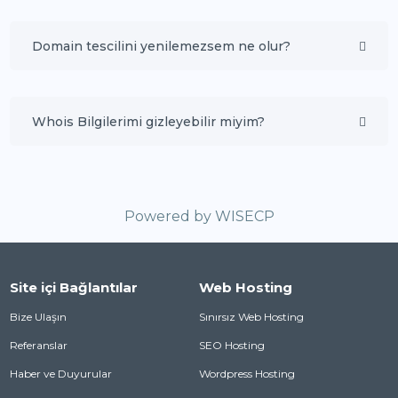
Domain tescilini yenilemezsem ne olur?
Whois Bilgilerimi gizleyebilir miyim?
Powered by
WISECP
Site içi Bağlantılar
Web Hosting
Bize Ulaşın
Sınırsız Web Hosting
Referanslar
SEO Hosting
Haber ve Duyurular
Wordpress Hosting