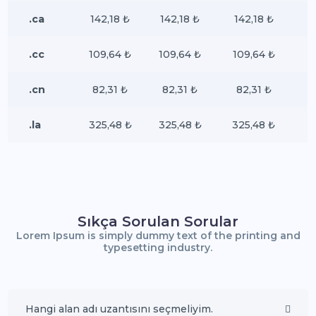
.ca
142,18 ₺
142,18 ₺
142,18 ₺
.cc
109,64 ₺
109,64 ₺
109,64 ₺
.cn
82,31 ₺
82,31 ₺
82,31 ₺
.la
325,48 ₺
325,48 ₺
325,48 ₺
Sıkça Sorulan Sorular
Lorem Ipsum is simply dummy text of the printing and
typesetting industry.
Hangi alan adı uzantısını seçmeliyim.