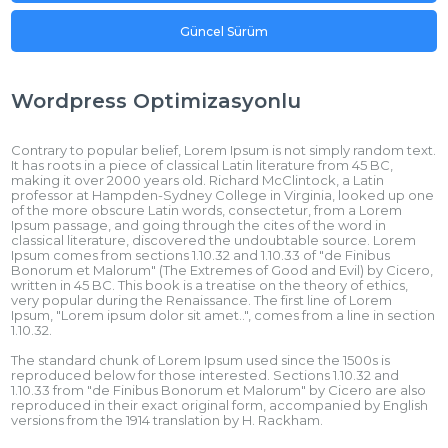
Güncel Sürüm
Wordpress Optimizasyonlu
Contrary to popular belief, Lorem Ipsum is not simply random text.
It has roots in a piece of classical Latin literature from 45 BC,
making it over 2000 years old. Richard McClintock, a Latin
professor at Hampden-Sydney College in Virginia, looked up one
of the more obscure Latin words, consectetur, from a Lorem
Ipsum passage, and going through the cites of the word in
classical literature, discovered the undoubtable source. Lorem
Ipsum comes from sections 1.10.32 and 1.10.33 of "de Finibus
Bonorum et Malorum" (The Extremes of Good and Evil) by Cicero,
written in 45 BC. This book is a treatise on the theory of ethics,
very popular during the Renaissance. The first line of Lorem
Ipsum, "Lorem ipsum dolor sit amet..", comes from a line in section
1.10.32.
The standard chunk of Lorem Ipsum used since the 1500s is
reproduced below for those interested. Sections 1.10.32 and
1.10.33 from "de Finibus Bonorum et Malorum" by Cicero are also
reproduced in their exact original form, accompanied by English
versions from the 1914 translation by H. Rackham.