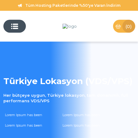
Tüm Hosting Paketlerinde %50'ye Varan İndirim
(0)
Türkiye Lokasyon (VDS/VPS)
Her bütçeye uygun, Türkiye lokasyon, tam donanımlı, full
performans VDS/VPS
Lorem Ipsum has been
Lorem Ipsum has been
Lorem Ipsum has been
Lorem Ipsum has been