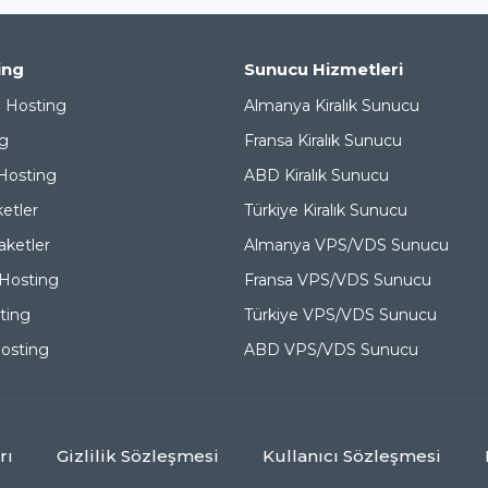
ing
Sunucu Hizmetleri
b Hosting
Almanya Kiralık Sunucu
g
Fransa Kiralık Sunucu
Hosting
ABD Kiralık Sunucu
etler
Türkiye Kiralık Sunucu
ketler
Almanya VPS/VDS Sunucu
Hosting
Fransa VPS/VDS Sunucu
ting
Türkiye VPS/VDS Sunucu
osting
ABD VPS/VDS Sunucu
rı
Gizlilik Sözleşmesi
Kullanıcı Sözleşmesi