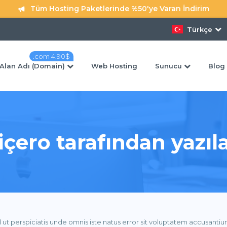
Tüm Hosting Paketlerinde %50'ye Varan İndirim
Türkçe
.com 4.90$
Alan Adı (Domain)
Web Hosting
Sunucu
Blog 
içero tarafından yazıl
Domain Transfer
Fransa Sunucu
Almanya Sunuc
Mevcut Alan Adınızı Bizlere Hemen Transfer
 ' Dan Başlayan Fiyatlarla
Edebilirsiniz
4.49$ ' Dan Başlayan Fiya
 ut perspiciatis unde omnis iste natus error sit voluptatem accusan