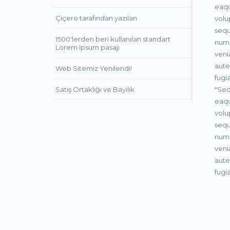
eaqu
Çiçero tarafından yazılan
volu
sequ
1500'lerden beri kullanılan standart
numq
Lorem Ipsum pasajı
veni
aute
Web Sitemiz Yenilendi!
fugi
Satış Ortaklığı ve Bayilik
"Sed
eaqu
volu
sequ
numq
veni
aute
fugi