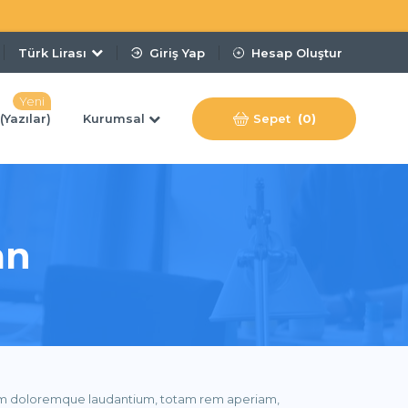
Türk Lirası
Giriş Yap
Hesap Oluştur
Yeni
(Yazılar)
Kurumsal
Sepet
(0)
an
u
Whois Sorgulama
VPS Server
tlarla
Alan Adının Kime Ait Olduğunu Hemen Sorgula
4.49$ ' Dan Başlayan Fiyatlarla
tium doloremque laudantium, totam rem aperiam,