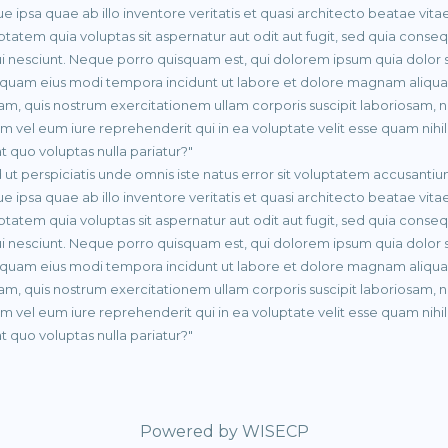
e ipsa quae ab illo inventore veritatis et quasi architecto beatae vi
ptatem quia voluptas sit aspernatur aut odit aut fugit, sed quia cons
i nesciunt. Neque porro quisquam est, qui dolorem ipsum quia dolor sit
uam eius modi tempora incidunt ut labore et dolore magnam aliqua
am, quis nostrum exercitationem ullam corporis suscipit laboriosam, 
m vel eum iure reprehenderit qui in ea voluptate velit esse quam nihi
at quo voluptas nulla pariatur?"
 ut perspiciatis unde omnis iste natus error sit voluptatem accusan
e ipsa quae ab illo inventore veritatis et quasi architecto beatae vi
ptatem quia voluptas sit aspernatur aut odit aut fugit, sed quia cons
i nesciunt. Neque porro quisquam est, qui dolorem ipsum quia dolor sit
uam eius modi tempora incidunt ut labore et dolore magnam aliqua
am, quis nostrum exercitationem ullam corporis suscipit laboriosam, 
m vel eum iure reprehenderit qui in ea voluptate velit esse quam nihi
at quo voluptas nulla pariatur?"
Powered by
WISECP