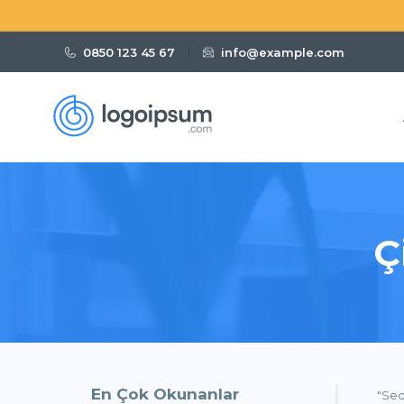
0850 123 45 67
info@example.com
Ç
Türkiye Sunucu
Domain Kaydet
4.49$ ' Dan Başlayan Fiyatlarla Yeni Alan Adı Kaydet
4.49$ ' Dan Başlayan Fiyatlarla
4.49$
En Çok Okunanlar
"Sed