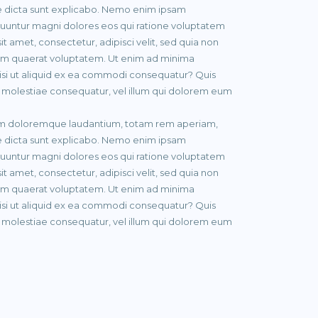
tae dicta sunt explicabo. Nemo enim ipsam
equuntur magni dolores eos qui ratione voluptatem
 amet, consectetur, adipisci velit, sed quia non
m quaerat voluptatem. Ut enim ad minima
nisi ut aliquid ex ea commodi consequatur? Quis
l molestiae consequatur, vel illum qui dolorem eum
tium doloremque laudantium, totam rem aperiam,
tae dicta sunt explicabo. Nemo enim ipsam
equuntur magni dolores eos qui ratione voluptatem
 amet, consectetur, adipisci velit, sed quia non
m quaerat voluptatem. Ut enim ad minima
nisi ut aliquid ex ea commodi consequatur? Quis
l molestiae consequatur, vel illum qui dolorem eum