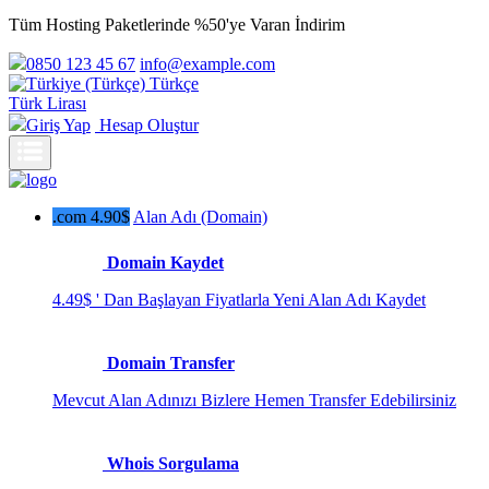
Tüm Hosting Paketlerinde %50'ye Varan İndirim
0850 123 45 67
info@example.com
Türkçe
Türk Lirası
Giriş Yap
Hesap Oluştur
.com 4.90$
Alan Adı (Domain)
Domain Kaydet
4.49$ ' Dan Başlayan Fiyatlarla Yeni Alan Adı Kaydet
Domain Transfer
Mevcut Alan Adınızı Bizlere Hemen Transfer Edebilirsiniz
Whois Sorgulama