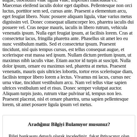
Maecenas eleifend iaculis dolor eget dapibus. Pellentesque non orci
luctus, porttitor sem sed, cursus ante. Praesent a elementum arcu,
eget feugiat libero. Nunc posuere aliquam ligula, vitae varius metus
dignissim vel. Donec consequat ullamcorper leo, pharetra iaculis dui
posuere vel. Cras neque mauris, iaculis in libero rutrum, vehicula
venenatis ipsum. Nulla eget feugiat ipsum, at facilisis lorem. Cras at
consectetur lacus, fringilla pharetra ante. Phasellus sit amet leo eu
nunc vestibulum mattis. Sed et consectetur ipsum. Praesent
tincidunt, nisl quis tempus cursus, est tellus consequat augue, et
scelerisque erat massa sed ipsum. Nullam dictum pretium ipsum, ut
maximus nibh iaculis vitae. Etiam auctor id turpis at suscipit. Nulla
dolor ipsum, ornare eu maximus sed, pharetra at metus. Praesent
venenatis, mauris quis ultricies lobortis, tortor eros scelerisque diam,
facilisis tempor libero lorem a lectus. Vivamus mi lacus, cursus nec
urna vitae, tincidunt vestibulum arcu. Nam vel tellus vitae sapien
ultrices vestibulum sed et risus. Donec semper volutpat auctor.
Aliquam turpis justo, rutrum vitae pulvinar id, tempus non leo.
Praesent placerat, nisl et ornare pharetra, urna sapien pellentesque
lorem, sit amet posuere ligula ipsum vel metus.
Aradığınız Bilgiyi Bulamıyor musunuz?
Bilgi bankasını detaylı olarak incelediniz, fakat ihtiyacınız olan