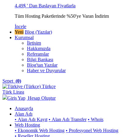
4.49$ ' Dan Başlayan Fiyatlarla
Tüm Hosting Paketlerinde %50'ye Varan İndirim
İncele
Yeni
Blog (Yazılar)
Kurumsal
İletişim
Hakkımızda
Referanslar
Bilgi Bankası
Blog'tan Yazılar
Haber ve Duyurular
Sepet
(0)
Türkçe
Türk Lirası
Giriş Yap
Hesap Oluştur
Anasayfa
Alan Adı
• Alan Adı Kayıt
• Alan Adı Transfer
• Whois
Web Hosting
• Ekonomik Web Hosting
• Profesyonel Web Hosting
• Reseller Hosting