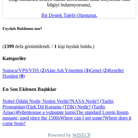
bilgiyi bulamıyorsanız,
Bir Destek Talebi Oluşturun.
Faydalı Buldunuz mu?
(
1399
defa görüntülendi. /
1
kişi faydalı buldu.)
Kategoriler
Sunucu/VPS/VDS (
2
)
Alan Adı Yönetimi (
3
)
Genel (
2
)
Reseller
Hosting (
0
)
En Son Eklenen Başlıklar
Nobel Ödülü Nedir, Neden Verilir?
NASA Nedir? (Tarihi,
Programları)
Türk Dil Kurumu (TDK) Nedir? (Tarihi,
Amacı)
Pellentesque a vulputate turpis
The standard Lorem Ipsum
passage, used since the 1500s
Where can I get some?
Where does it
come from?
Powered by
WISECP