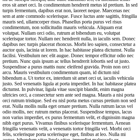
eros sit amet orci. In condimentum hendrerit metus id pretium. In sed
turpis fermentum, dapibus erat non, laoreet neque. Maecenas nec
sem at ante commodo scelerisque. Fusce luctus ante sagittis, fringilla
mauris sed, ullamcorper risus. Phasellus porta purus vel risus
condimentum, non sollicitudin mauris vehicula. Aliquam erat
volutpat. Nullam orci odio, rutrum at bibendum eu, volutpat
scelerisque tortor. Nullam nec hendrerit nulla, in iaculis sem. Donec
dapibus nec turpis placerat rhoncus. Morbi leo sapien, consectetur a
auctor quis, lacinia ut lorem. In hac habitasse platea dictumst. Nulla
facilisi. Vestibulum nec elit augue. Donec tempor efficitur odio nec
pretium. Nunc quis ipsum ac tellus hendrerit lobortis sed ut justo.
Suspendisse a purus mattis nunc eleifend gravida. Proin non orci
arcu. Mauris vestibulum condimentum quam, id dictum nisl
bibendum a. Ut tortor ex, interdum sit amet orci ut, iaculis vehicula
justo. Sed venenatis ligula at porta imperdiet. In hac habitasse platea
dictumst. In pulvinar, ligula vitae suscipit blandit, enim magna
ultricies orci, a consectetur sem ante sed magna. Mauris a nisi porta
orci rutrum tristique. Sed eu nisl porta metus cursus pretium non sed
erat. Nulla mollis nulla eget ornare pretium. Nulla rutrum lacus vel
odio mollis, nec rutrum metus placerat. Suspendisse tempus, lacus
non varius imperdiet, ex purus fermentum velit, et dignissim magna
nibh eget purus. Vivamus finibus scelerisque fermentum. Aenean
fringilla venenatis velit, a venenatis tortor fringilla vel. Morbi orci
felis, scelerisque porta scelerisque eget, finibus at leo. Nulla mi
augue, bibendum vitae ligula vitae, imperdiet malesuada ex.