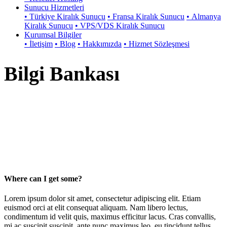
Sunucu Hizmetleri
• Türkiye Kiralık Sunucu
• Fransa Kiralık Sunucu
• Almanya
Kiralık Sunucu
• VPS/VDS Kiralık Sunucu
Kurumsal Bilgiler
• İletişim
• Blog
• Hakkımızda
• Hizmet Sözleşmesi
Bilgi Bankası
Where can I get some?
Lorem ipsum dolor sit amet, consectetur adipiscing elit. Etiam
euismod orci at elit consequat aliquam. Nam libero lectus,
condimentum id velit quis, maximus efficitur lacus. Cras convallis,
mi ac suscipit suscipit, ante nunc maximus leo, eu tincidunt tellus