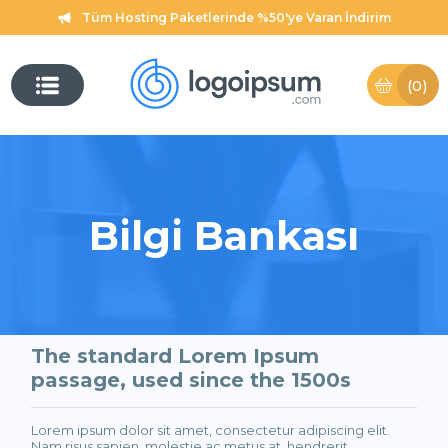
Tüm Hosting Paketlerinde %50'ye Varan İndirim
(0)
Bilgi Bankası
The standard Lorem Ipsum
passage, used since the 1500s
Lorem ipsum dolor sit amet, consectetur adipiscing elit.
Nam risus sapien, molestie ac metus at, hendrerit