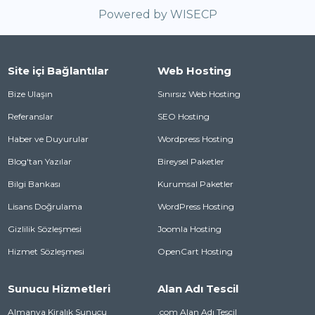
Powered by
WISECP
Site içi Bağlantılar
Web Hosting
Bize Ulaşın
Sınırsız Web Hosting
Referanslar
SEO Hosting
Haber ve Duyurular
Wordpress Hosting
Blog'tan Yazılar
Bireysel Paketler
Bilgi Bankası
Kurumsal Paketler
Lisans Doğrulama
WordPress Hosting
Gizlilik Sözleşmesi
Joomla Hosting
Hizmet Sözleşmesi
OpenCart Hosting
Sunucu Hizmetleri
Alan Adı Tescil
Almanya Kiralık Sunucu
.com Alan Adı Tescil