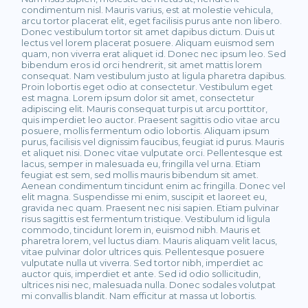
condimentum nisl. Mauris varius, est at molestie vehicula,
arcu tortor placerat elit, eget facilisis purus ante non libero.
Donec vestibulum tortor sit amet dapibus dictum. Duis ut
lectus vel lorem placerat posuere. Aliquam euismod sem
quam, non viverra erat aliquet id. Donec nec ipsum leo. Sed
bibendum eros id orci hendrerit, sit amet mattis lorem
consequat. Nam vestibulum justo at ligula pharetra dapibus.
Proin lobortis eget odio at consectetur. Vestibulum eget
est magna. Lorem ipsum dolor sit amet, consectetur
adipiscing elit. Mauris consequat turpis ut arcu porttitor,
quis imperdiet leo auctor. Praesent sagittis odio vitae arcu
posuere, mollis fermentum odio lobortis. Aliquam ipsum
purus, facilisis vel dignissim faucibus, feugiat id purus. Mauris
et aliquet nisi. Donec vitae vulputate orci. Pellentesque est
lacus, semper in malesuada eu, fringilla vel urna. Etiam
feugiat est sem, sed mollis mauris bibendum sit amet.
Aenean condimentum tincidunt enim ac fringilla. Donec vel
elit magna. Suspendisse mi enim, suscipit et laoreet eu,
gravida nec quam. Praesent nec nisi sapien. Etiam pulvinar
risus sagittis est fermentum tristique. Vestibulum id ligula
commodo, tincidunt lorem in, euismod nibh. Mauris et
pharetra lorem, vel luctus diam. Mauris aliquam velit lacus,
vitae pulvinar dolor ultrices quis. Pellentesque posuere
vulputate nulla ut viverra. Sed tortor nibh, imperdiet ac
auctor quis, imperdiet et ante. Sed id odio sollicitudin,
ultrices nisi nec, malesuada nulla. Donec sodales volutpat
mi convallis blandit. Nam efficitur at massa ut lobortis.