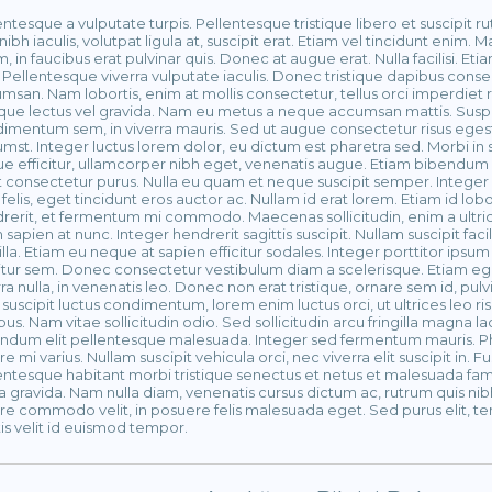
entesque a vulputate turpis. Pellentesque tristique libero et suscipit
nibh iaculis, volutpat ligula at, suscipit erat. Etiam vel tincidunt enim. M
, in faucibus erat pulvinar quis. Donec at augue erat. Nulla facilisi. Et
. Pellentesque viverra vulputate iaculis. Donec tristique dapibus conse
msan. Nam lobortis, enim at mollis consectetur, tellus orci imperdiet ri
tique lectus vel gravida. Nam eu metus a neque accumsan mattis. Susp
imentum sem, in viverra mauris. Sed ut augue consectetur risus egesta
umst. Integer luctus lorem dolor, eu dictum est pharetra sed. Morbi i
e efficitur, ullamcorper nibh eget, venenatis augue. Etiam bibendum
 consectetur purus. Nulla eu quam et neque suscipit semper. Intege
 felis, eget tincidunt eros auctor ac. Nullam id erat lorem. Etiam id lo
rerit, et fermentum mi commodo. Maecenas sollicitudin, enim a ultricies
 sapien at nunc. Integer hendrerit sagittis suscipit. Nullam suscipit fac
gilla. Etiam eu neque at sapien efficitur sodales. Integer porttitor ipsu
citur sem. Donec consectetur vestibulum diam a scelerisque. Etiam ege
rra nulla, in venenatis leo. Donec non erat tristique, ornare sem id, pulv
 suscipit luctus condimentum, lorem enim luctus orci, ut ultrices leo ri
us. Nam vitae sollicitudin odio. Sed sollicitudin arcu fringilla magna la
ndum elit pellentesque malesuada. Integer sed fermentum mauris. Phas
re mi varius. Nullam suscipit vehicula orci, nec viverra elit suscipit in. 
entesque habitant morbi tristique senectus et netus et malesuada fame
a gravida. Nam nulla diam, venenatis cursus dictum ac, rutrum quis nibh
re commodo velit, in posuere felis malesuada eget. Sed purus elit, te
is velit id euismod tempor.