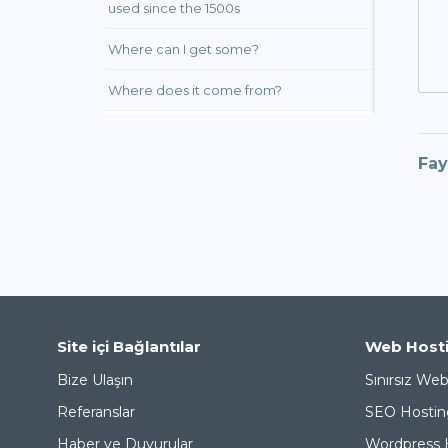
used since the 1500s
Where can I get some?
Where does it come from?
Fay
Site içi Bağlantılar
Web Host
Bize Ulaşın
Sınırsız We
Referanslar
SEO Hostin
Haber ve Duyurular
Wordpress 