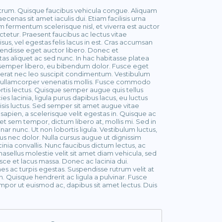
 rutrum. Quisque faucibus vehicula congue. Aliquam
aecenas sit amet iaculis dui. Etiam facilisis urna
iam fermentum scelerisque nisl, et viverra est auctor
ctetur. Praesent faucibus ac lectus vitae
sus, vel egestas felis lacus in est. Cras accumsan
endisse eget auctor libero. Donec et
s aliquet ac sed nunc. In hac habitasse platea
n semper libero, eu bibendum dolor. Fusce eget
 erat nec leo suscipit condimentum. Vestibulum
r ullamcorper venenatis mollis. Fusce commodo
bortis lectus. Quisque semper augue quis tellus
 lacinia, ligula purus dapibus lacus, eu luctus
ilisis luctus. Sed semper sit amet augue vitae
m sapien, a scelerisque velit egestas in. Quisque ac
t sem tempor, dictum libero at, mollis mi. Sed in
inar nunc. Ut non lobortis ligula. Vestibulum luctus,
sus nec dolor. Nulla cursus augue ut dignissim
cinia convallis. Nunc faucibus dictum lectus, ac
ellus molestie velit sit amet diam vehicula, sed
Fusce et lacus massa. Donec ac lacinia dui.
s ac turpis egestas. Suspendisse rutrum velit at
. Quisque hendrerit ac ligula a pulvinar. Fusce
mpor ut euismod ac, dapibus sit amet lectus. Duis