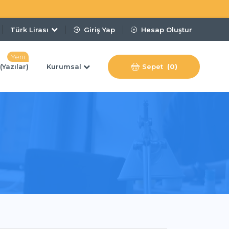
Türk Lirası
Giriş Yap
Hesap Oluştur
Yeni
(Yazılar)
Kurumsal
Sepet
(0)
u
Whois Sorgulama
VPS Server
tlarla
Alan Adının Kime Ait Olduğunu Hemen Sorgula
4.49$ ' Dan Başlayan Fiyatlarla