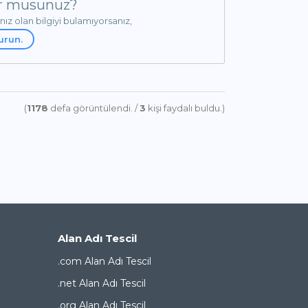
yor musunuz?
ınız olan bilgiyi bulamıyorsanız,
urun.
(
1178
defa görüntülendi. /
3
kişi faydalı buldu.)
Alan Adı Tescil
.com Alan Adı Tescil
.net Alan Adı Tescil
.org Alan Adı Tescil