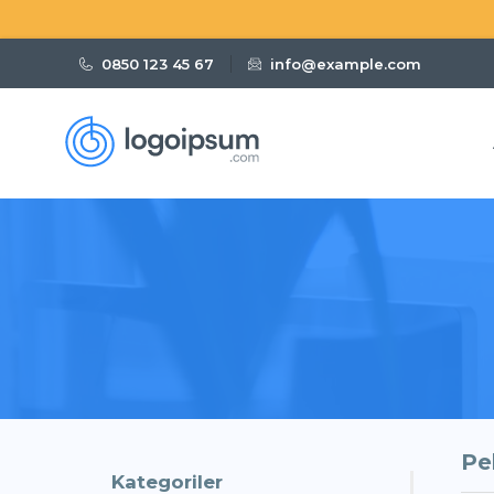
0850 123 45 67
info@example.com
Türkiye Sunucu
Domain Kaydet
4.49$ ' Dan Başlayan Fiyatlarla Yeni Alan Adı Kaydet
4.49$ ' Dan Başlayan Fiyatlarla
4.49$
Pe
Kategoriler