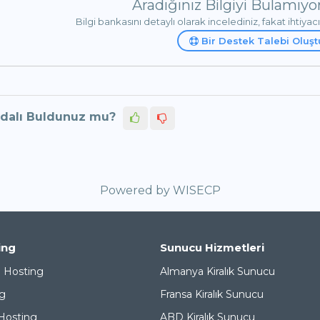
Aradığınız Bilgiyi Bulamı
Bilgi bankasını detaylı olarak incelediniz, fakat ihtiyac
Bir Destek Talebi Oluşt
dalı Buldunuz mu?
Powered by
WISECP
ing
Sunucu Hizmetleri
b Hosting
Almanya Kiralık Sunucu
g
Fransa Kiralık Sunucu
Hosting
ABD Kiralık Sunucu