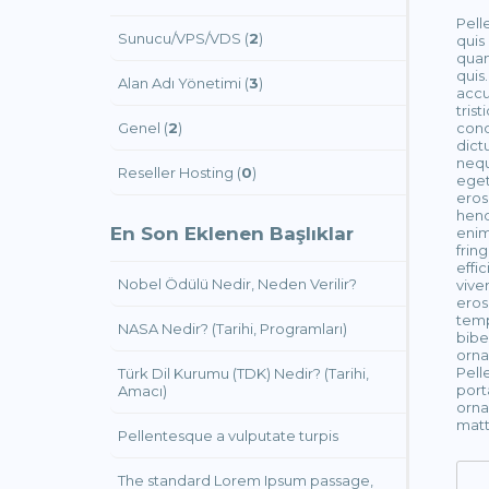
Pell
Sunucu/VPS/VDS (
2
)
quis 
quam
quis
Alan Adı Yönetimi (
3
)
accu
tris
Genel (
2
)
cond
dict
nequ
Reseller Hosting (
0
)
eget
eros
hend
En Son Eklenen Başlıklar
enim
frin
effi
Nobel Ödülü Nedir, Neden Verilir?
vive
eros
temp
NASA Nedir? (Tarihi, Programları)
bibe
orna
Pell
Türk Dil Kurumu (TDK) Nedir? (Tarihi,
port
Amacı)
orna
matt
Pellentesque a vulputate turpis
The standard Lorem Ipsum passage,