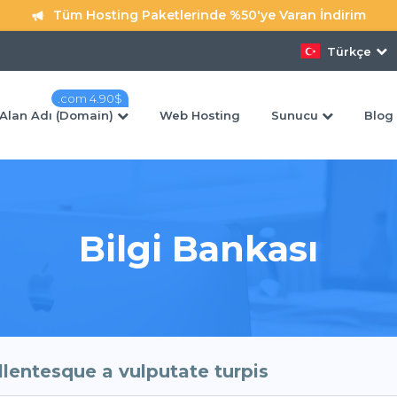
Tüm Hosting Paketlerinde %50'ye Varan İndirim
Türkçe
.com 4.90$
Alan Adı (Domain)
Web Hosting
Sunucu
Blog 
Bilgi Bankası
Domain Transfer
Fransa Sunucu
Almanya Sunuc
Mevcut Alan Adınızı Bizlere Hemen Transfer
 ' Dan Başlayan Fiyatlarla
Edebilirsiniz
4.49$ ' Dan Başlayan Fiya
llentesque a vulputate turpis